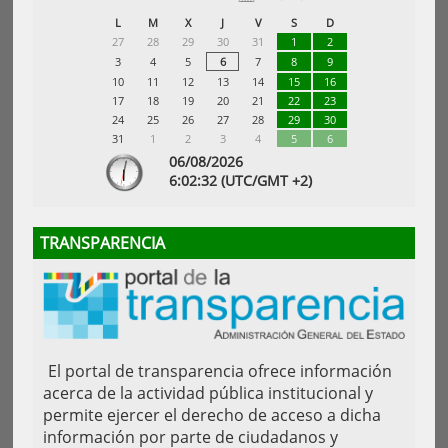
L
M
X
J
V
S
D
27
28
29
30
31
1
2
3
4
5
6
7
8
9
10
11
12
13
14
15
16
17
18
19
20
21
22
23
24
25
26
27
28
29
30
31
1
2
3
4
5
6
06/08/2026
6:
02
:33
(UTC/GMT +2)
TRANSPARENCIA
El portal de transparencia ofrece información
acerca de la actividad pública institucional y
permite ejercer el derecho de acceso a dicha
información por parte de ciudadanos y